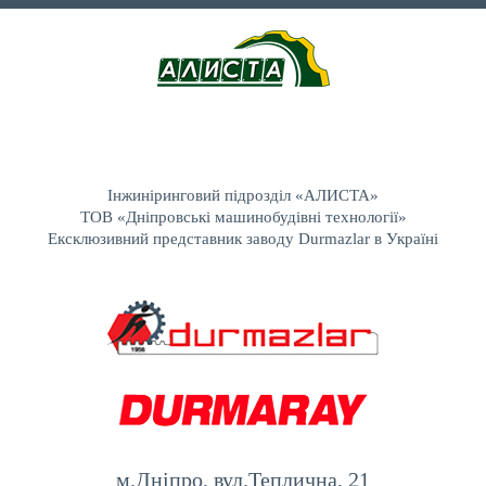
Інжиніринговий підрозділ «АЛИСТА»
ТОВ «Дніпровські машинобудівні технології»
Ексклюзивний представник заводу Durmazlar в Україні
м.Дніпро, вул.Теплична, 21